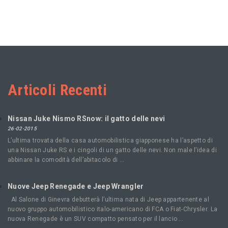
Articoli Recenti
Nissan Juke Nismo RSnow: il gatto delle nevi
26-02-2015
L’ultima trovata della casa automobilistica giapponese ha l’aspetto di
una Nissan Juke RS e i cingoli di un gatto delle nevi. Non male l’idea di
abbinare la comodità dell’abitacolo di …
Nuove Jeep Renegade e Jeep Wrangler
Al Salone di Ginevra debutterà l’ultima nata di Jeep appartenente al
nuovo gruppo automobilistico italo-americano di FCA o Fiat-Chrysler. La
nuova Renegade è un SUV compatto pensato per il lancio …