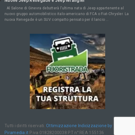
Nuove Jeep Renegade e Jeep Wrangler
Al Salone di Ginevra debutterà l’ultima nata di Jeep appartenente al
nuovo gruppo automobilistico italo-americano di FCA o Fiat-Chrysler. La
nuova Renegade è un SUV compatto pensato per il lancio …
Tutti i diritti riservati.
Ottimizzazione
Indicizzazione
by
Piramedia.it
P.iva 01828200038 PT n° REA 155136