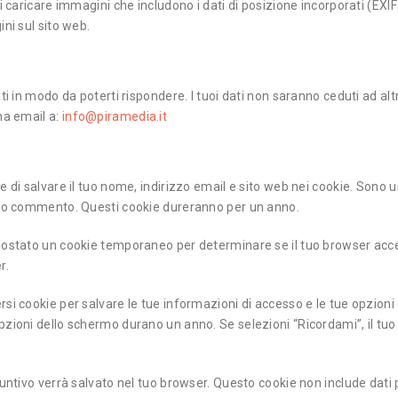
i caricare immagini che includono i dati di posizione incorporati (EXIF
ni sul sito web.
ti in modo da poterti rispondere. I tuoi dati non saranno ceduti ad al
na email a:
info@piramedia.it
e di salvare il tuo nome, indirizzo email e sito web nei cookie. Sono
ltro commento. Questi cookie dureranno per un anno.
mpostato un cookie temporaneo per determinare se il tuo browser acce
r.
si cookie per salvare le tue informazioni di accesso e le tue opzioni 
pzioni dello schermo durano un anno. Se selezioni “Ricordami”, il tuo
iuntivo verrà salvato nel tuo browser. Questo cookie non include dati