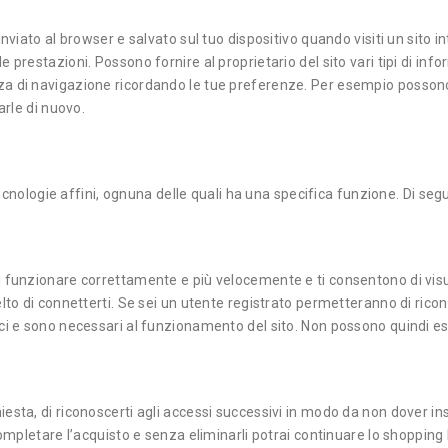
inviato al browser e salvato sul tuo dispositivo quando visiti un sito 
prestazioni. Possono fornire al proprietario del sito vari tipi di informa
a di navigazione ricordando le tue preferenze. Per esempio possono r
arle di nuovo.
tecnologie affini, ognuna delle quali ha una specifica funzione. Di segui
i funzionare correttamente e più velocemente e ti consentono di visua
lto di connetterti. Se sei un utente registrato permetteranno di ricono
ici e sono necessari al funzionamento del sito. Non possono quindi es
sta, di riconoscerti agli accessi successivi in modo da non dover inser
completare l’acquisto e senza eliminarli potrai continuare lo shopping 