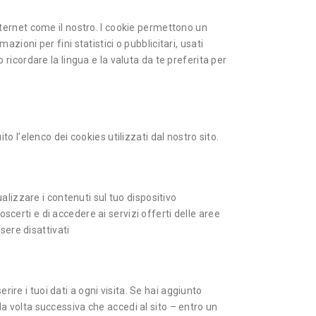
internet come il nostro. I cookie permettono un
zioni per fini statistici o pubblicitari, usati
icordare la lingua e la valuta da te preferita per
to l’elenco dei cookies utilizzati dal nostro sito.
lizzare i contenuti sul tuo dispositivo
scerti e di accedere ai servizi offerti delle aree
sere disattivati
ire i tuoi dati a ogni visita. Se hai aggiunto
la volta successiva che accedi al sito – entro un