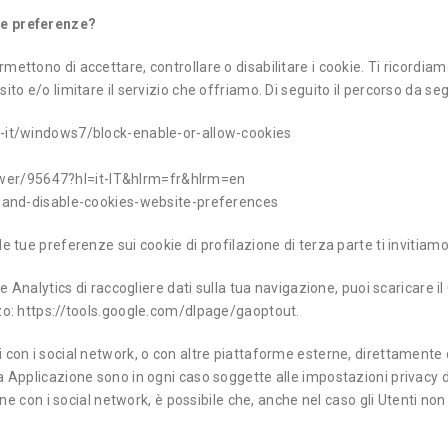
ie preferenze?
ettono di accettare, controllare o disabilitare i cookie. Ti ricordiamo
ito e/o limitare il servizio che offriamo. Di seguito il percorso da se
it-it/windows7/block-enable-or-allow-cookies
wer/95647?hl=it-IT&hlrm=fr&hlrm=en
le-and-disable-cookies-website-preferences
le tue preferenze sui cookie di profilazione di terza parte ti invitia
gle Analytics di raccogliere dati sulla tua navigazione, puoi scaricare
zzo: https://tools.google.com/dlpage/gaoptout.
i con i social network, o con altre piattaforme esterne, direttamente
a Applicazione sono in ogni caso soggette alle impostazioni privacy d
one con i social network, è possibile che, anche nel caso gli Utenti non u