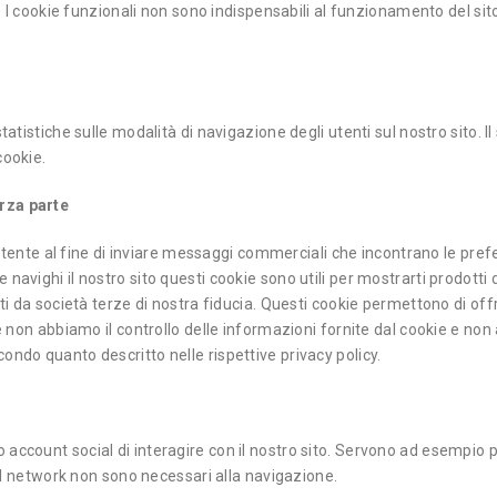
ti. I cookie funzionali non sono indispensabili al funzionamento del si
atistiche sulle modalità di navigazione degli utenti sul nostro sito. Il s
cookie.
erza parte
ll’utente al fine di inviare messaggi commerciali che incontrano le pr
avighi il nostro sito questi cookie sono utili per mostrarti prodotti di
ati da società terze di nostra fiducia. Questi cookie permettono di offr
rte non abbiamo il controllo delle informazioni fornite dal cookie e n
ondo quanto descritto nelle rispettive privacy policy.
 account social di interagire con il nostro sito. Servono ad esempio 
cial network non sono necessari alla navigazione.