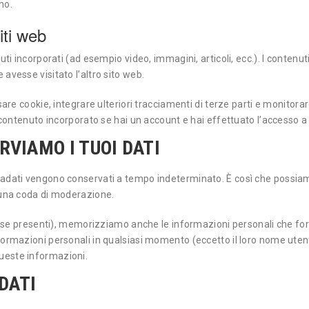
no.
iti web
uti incorporati (ad esempio video, immagini, articoli, ecc.). I contenut
avesse visitato l’altro sito web.
sare cookie, integrare ulteriori tracciamenti di terze parti e monitor
l contenuto incorporato se hai un account e hai effettuato l’accesso a
VIAMO I TUOI DATI
etadati vengono conservati a tempo indeterminato. È così che poss
 una coda di moderazione.
 (se presenti), memorizziamo anche le informazioni personali che forni
nformazioni personali in qualsiasi momento (eccetto il loro nome ute
ueste informazioni.
 DATI