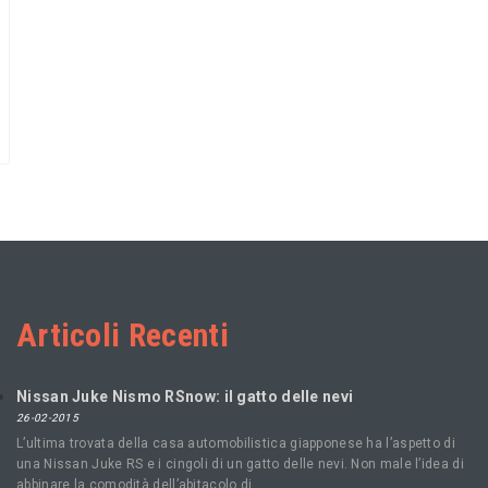
Articoli Recenti
Nissan Juke Nismo RSnow: il gatto delle nevi
26-02-2015
L’ultima trovata della casa automobilistica giapponese ha l’aspetto di
una Nissan Juke RS e i cingoli di un gatto delle nevi. Non male l’idea di
abbinare la comodità dell’abitacolo di …