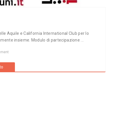
le Aquile e California International Club per lo
amente insieme. Modulo di partecipazione ...
mment
to