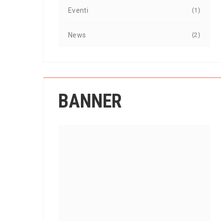
Eventi
(1)
News
(2)
BANNER